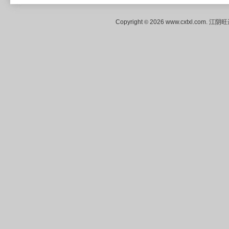
Copyright
2026 www.cxtxl.com
©